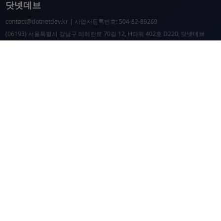
닷넷데브
contact@dotnetdev.kr
| 사업자등록번호: 504-82-89269
(06193) 서울특별시 강남구 테헤란로 70길 12, H타워 402호 D220, 닷넷데브
닷넷데브 공시
닷넷데브 후원
닷넷데브
닷넷데브 홈페이지
.NET Universe 홈페이지
이웃 커뮤니티 항성도
개선 요청 및 문제 제보
닷넷 리소스
닷넷 홈페이지
닷넷 파운데이션
Microsoft Docs