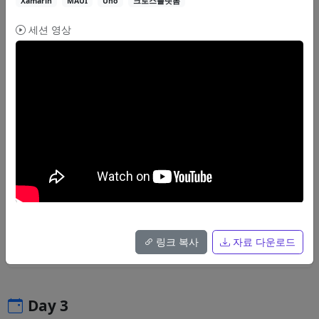
Xamarin
MAUI
Uno
크로스플랫폼
YARP
리버스 프록시
네트워크
세션 영상
영상
자료
30분
브레이크아웃
닷넷 5로 (다시) 만들어보는 CLI 애플리케이션
.NET 5에 추가된 여러 기능들을 활용하여, 보다 현대적인 방법으로 CLI 애
플리케이션을 작성하는 방법을 살펴봅니다.
문성원
CLI
Console
.NET 5
링크 복사
자료 다운로드
영상
자료
Day 3