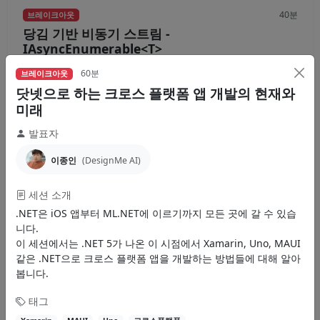
40분
브레이크아웃
당김 기반 비동기 스트림 -
IAsyncEnumerable<T>
C# 8.0에 추가된 IAsyncEnumerable<T> 인터페이스와 C#의 지원은 당
60분
브레이크아웃
김 기반(pull-based) 비동기 스트림을 쉽게...
닷넷으로 하는 크로스 플랫폼 앱 개발의 현재와
미래
이규원
발표자
IAsyncEnumerable
비동기
스트림
이종인
(DesignMe AI)
영상
자료
세션 소개
.NET은 iOS 앱부터 ML.NET에 이르기까지 모든 곳에 갈 수 있습
니다.
30분
브레이크아웃
이 세션에서는 .NET 5가 나온 이 시점에서 Xamarin, Uno, MAUI
YARP를 이용한 리버스 프록시 서버 구축
같은 .NET으로 크로스 플랫폼 앱을 개발하는 방법들에 대해 알아
YARP(Yet Another Reverse Proxy)는 쉽고 빠르게 프록시 서버를 구축할
봅니다.
수 있는 리버스 프록시 도구입니다. 기본적인...
태그
김홍민