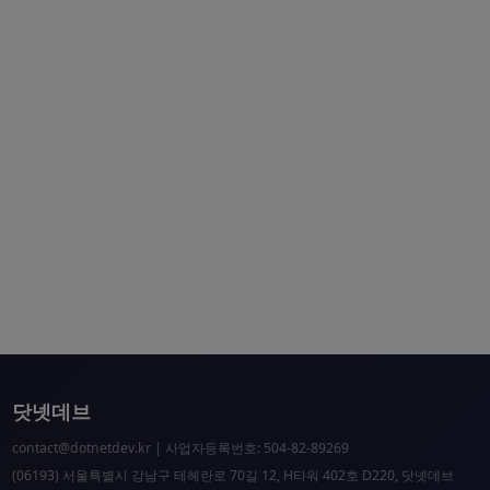
닷넷데브
contact@dotnetdev.kr
| 사업자등록번호: 504-82-89269
(06193) 서울특별시 강남구 테헤란로 70길 12, H타워 402호 D220, 닷넷데브