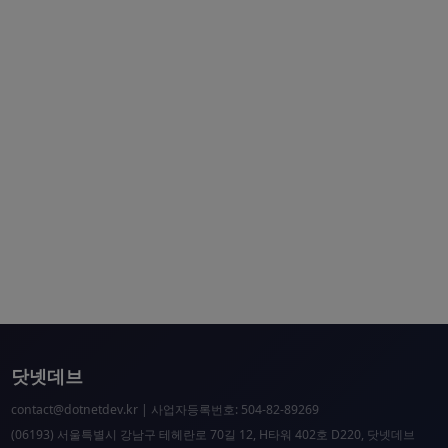
닷넷데브
contact@dotnetdev.kr
| 사업자등록번호: 504-82-89269
(06193) 서울특별시 강남구 테헤란로 70길 12, H타워 402호 D220, 닷넷데브