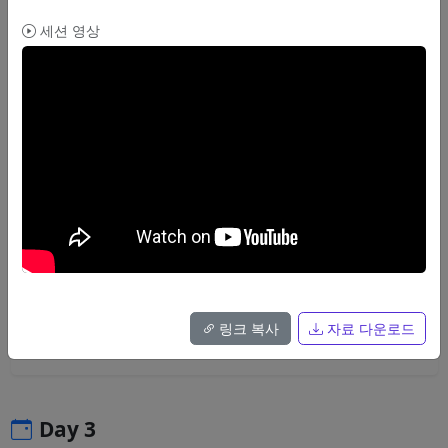
YARP
리버스 프록시
네트워크
세션 영상
영상
자료
30분
브레이크아웃
닷넷 5로 (다시) 만들어보는 CLI 애플리케이션
.NET 5에 추가된 여러 기능들을 활용하여, 보다 현대적인 방법으로 CLI 애
플리케이션을 작성하는 방법을 살펴봅니다.
문성원
CLI
Console
.NET 5
링크 복사
자료 다운로드
영상
자료
Day 3