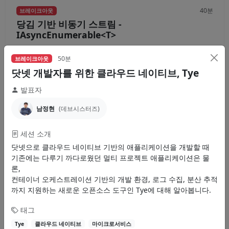
40분
브레이크아웃
당김 기반 비동기 스트림 -
IAsyncEnumerable<T>
C# 8.0에 추가된 IAsyncEnumerable<T> 인터페이스와 C#의 지원은 당
김 기반(pull-based) 비동기 스트림을 쉽게...
50분
브레이크아웃
닷넷 개발자를 위한 클라우드 네이티브, Tye
이규원
발표자
IAsyncEnumerable
비동기
스트림
남정현
(데브시스터즈)
영상
자료
세션 소개
닷넷으로 클라우드 네이티브 기반의 애플리케이션을 개발할 때
기존에는 다루기 까다로웠던 멀티 프로젝트 애플리케이션은 물
30분
브레이크아웃
론,
YARP를 이용한 리버스 프록시 서버 구축
컨테이너 오케스트레이션 기반의 개발 환경, 로그 수집, 분산 추적
까지 지원하는 새로운 오픈소스 도구인 Tye에 대해 알아봅니다.
YARP(Yet Another Reverse Proxy)는 쉽고 빠르게 프록시 서버를 구축할
수 있는 리버스 프록시 도구입니다. 기본적인...
태그
김홍민
Tye
클라우드 네이티브
마이크로서비스