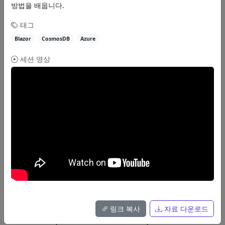
방법을 배웁니다.
55분
태그
핸즈온랩
Spread.NET과 함께하는 쾌-적 Excel 개발
Blazor
CosmosDB
Azure
Spread.NET을 활용하여 Excel 기능을 구현하는 방법을 배웁니다.
세션 영상
이상준
Spread.NET
Excel
Desktop
자료
55분
핸즈온랩
닷넷 개발자를 위한 깃헙 코드스페이스 설정
GitHub Codespaces를 .NET 개발 환경으로 설정하는 방법을 배웁니다.
Justin Yoo
링크 복사
자료 다운로드
GitHub Codespaces
Dev Containers
DevOps