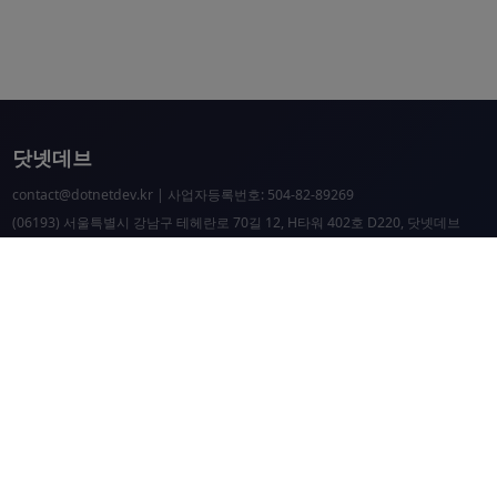
닷넷데브
contact@dotnetdev.kr
| 사업자등록번호: 504-82-89269
(06193) 서울특별시 강남구 테헤란로 70길 12, H타워 402호 D220, 닷넷데브
닷넷데브 공시
닷넷데브 후원
닷넷데브
닷넷데브 홈페이지
.NET Universe 홈페이지
이웃 커뮤니티 항성도
개선 요청 및 문제 제보
닷넷 리소스