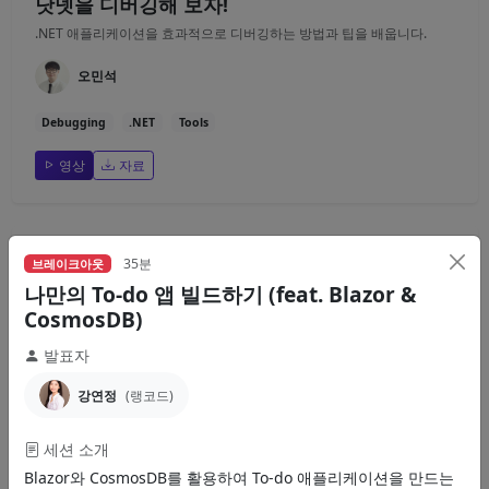
닷넷을 디버깅해 보자!
.NET 애플리케이션을 효과적으로 디버깅하는 방법과 팁을 배웁니다.
오민석
Debugging
.NET
Tools
영상
자료
35분
브레이크아웃
35분
브레이크아웃
.NET 안되는게 뭔가요?
나만의 To-do 앱 빌드하기 (feat. Blazor &
CosmosDB)
.NET으로 할 수 있는 다양한 개발 영역을 소개합니다.
발표자
이종인
강연정
(랭코드)
.NET
Overview
Use Cases
세션 소개
영상
자료
Blazor와 CosmosDB를 활용하여 To-do 애플리케이션을 만드는