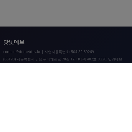
닷넷데브
contact@dotnetdev.kr
| 사업자등록번호: 504-82-89269
(06193) 서울특별시 강남구 테헤란로 70길 12, H타워 402호 D220, 닷넷데브
닷넷데브 공시
닷넷데브 후원
닷넷데브
닷넷데브 홈페이지
.NET Universe 홈페이지
이웃 커뮤니티 항성도
개선 요청 및 문제 제보
닷넷 리소스