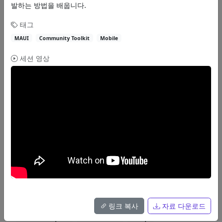
발하는 방법을 배웁니다.
55분
태그
핸즈온랩
Spread.NET과 함께하는 쾌-적 Excel 개발
MAUI
Community Toolkit
Mobile
Spread.NET을 활용하여 Excel 기능을 구현하는 방법을 배웁니다.
세션 영상
이상준
Spread.NET
Excel
Desktop
자료
55분
핸즈온랩
닷넷 개발자를 위한 깃헙 코드스페이스 설정
GitHub Codespaces를 .NET 개발 환경으로 설정하는 방법을 배웁니다.
Justin Yoo
링크 복사
자료 다운로드
GitHub Codespaces
Dev Containers
DevOps