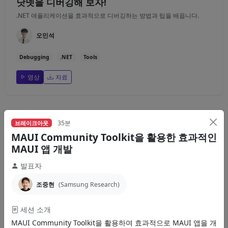
닷넷을 디버깅해 보자!
.NET 애플리케이션을 효과적으로 디버깅하는 방법과 팁을 배웁니다.
오민석
Debugging
.NET
Tools
영상
자료
35분
브레이크아웃
35분
브레이크아웃
.NET 안되는게 뭔가요?
MAUI Community Toolkit을 활용한 효과적인
MAUI 앱 개발
.NET으로 할 수 있는 다양한 개발 영역을 소개합니다.
발표자
이종인
조중현
(Samsung Research)
.NET
Overview
Use Cases
세션 소개
영상
자료
MAUI Community Toolkit을 활용하여 효과적으로 MAUI 앱을 개