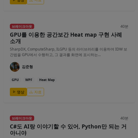
40분
브레이크아웃
GPU를 이용한 공간보간 Heat map 구현 사례
소개
SharpDX, ComputeSharp, ILGPU 등의 라이브러리를 이용하여 IDW 보
간법을 GPU에서 수행하고, 그 결과를 화면에 표시하는...
김준형
GPU
WPF
Heat Map
영상
자료
40분
브레이크아웃
C#도 AI랑 이야기할 수 있어, Python만 되는 거
아니야