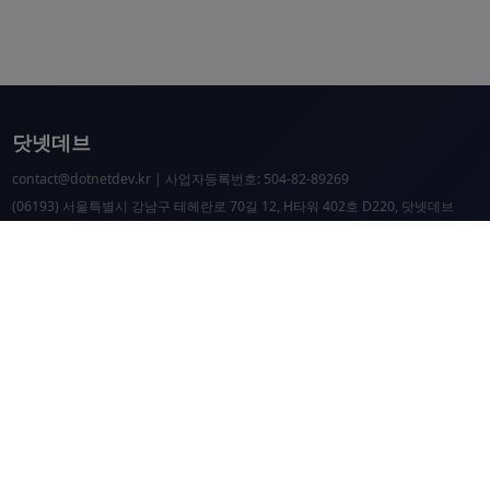
닷넷데브
contact@dotnetdev.kr
| 사업자등록번호: 504-82-89269
(06193) 서울특별시 강남구 테헤란로 70길 12, H타워 402호 D220, 닷넷데브
닷넷데브 공시
닷넷데브 후원
닷넷데브
닷넷데브 홈페이지
.NET Universe 홈페이지
이웃 커뮤니티 항성도
개선 요청 및 문제 제보
닷넷 리소스