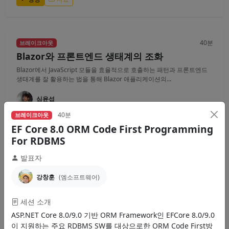
40분
브레이크아웃
Blazor와 프론트엔드 생태계의 조화
Blazor에서 JavaScript 모듈을 효율적으로 호출하는 패턴과 프론트엔드
생태계를 잘 활용하는 법을 통해 Blazor 애플리케이션의...
심윤섭
40분
브레이크아웃
Blazor
JavaScript
Frontend
EF Core 8.0 ORM Code First Programming
For RDBMS
영상
자료
발표자
강창훈
(엠소프트웨어)
40분
브레이크아웃
게임 서버 개발을 위한 C# 네트워크 프로그래밍
세션 소개
(초보자 Ver.)
ASP.NET Core 8.0/9.0 기반 ORM Framework인 EFCore 8.0/9.0
실시간 통신을 하는 온라인 게임 서버를 개발하기를 원하는 분들을 대상
이 지원하는 주요 RDBMS SW를 대상으로한 ORM Code First방