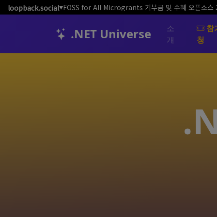
FOSS for All Microgrants 기부금 및 수혜 오
loopback.social
▼
소
참
.NET Universe
개
청
.