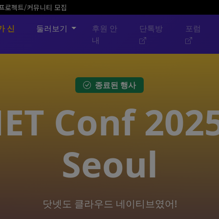
픈소스 프로젝트/커뮤니티 모집
가 신
둘러보기
후원 안
단톡방
포럼
내
종료된 행사
NET Conf 2025
Seoul
닷넷도 클라우드 네이티브였어!