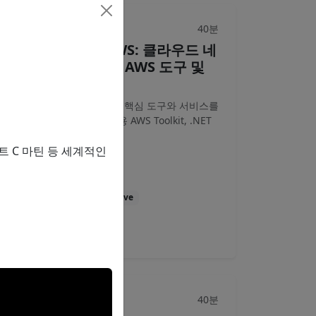
40분
브레이크아웃
About .NET on AWS: 클라우드 네
이티브 개발을 위한 AWS 도구 및
서비스 소개
AWS에서 .NET 개발을 위한 핵심 도구와 서비스를
소개합니다. Visual Studio용 AWS Toolkit, .NET
용 AWS SDK...
 C 마틴 등 세계적인
류동철
AWS
.NET
Cloud Native
영상
자료
40분
브레이크아웃