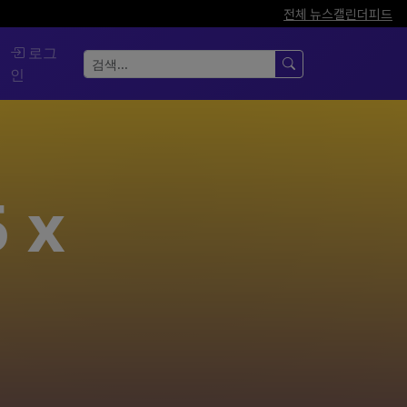
전체 뉴스
캘린더
피드
로그
인
 x