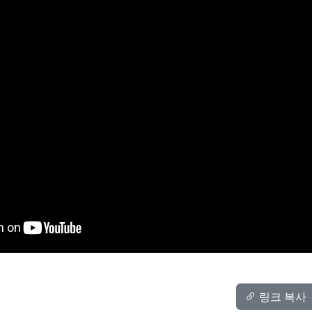
.NET MAUI 앱 개발 실전 가이드
.NET MAUI로 앱을 개발하려 마음먹었지만 막상
자료를 찾으려면 정보가 부족해 막막하셨나요? 인
증, 권한 설정, 푸시 알림, 배포 같은...
조장원
.NET MAUI
Mobile
Guide
영상
자료
40분
브레이크아웃
GPU를 이용한 공간보간 Heat
map 구현 사례 소개
SharpDX, ComputeSharp, ILGPU 등의 라이브러
링크 복사
리를 이용하여 IDW 보간법을 GPU에서 수행하고,