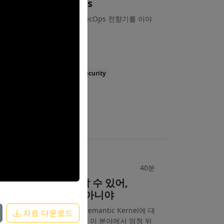
DotNetDevSecOps
9년차 .NET 개발자의 DevSecOps 전향기를 이야
기해보려고 합니다.
이상준
DevSecOps
Career
Security
영상
자료
40분
브레이크아웃
C#도 AI랑 이야기할 수 있어,
Python만 되는 거 아니야
AI를 오케스트레이션 하는 Semantic Kernel에 대
자료 다운로드
한 이야기를 해봅니다. C#은 이 분야에서 엄청 뒤