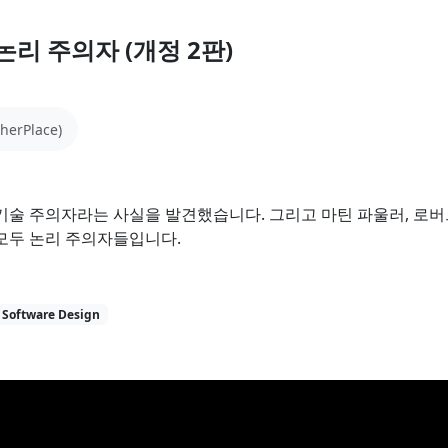
40분
브레이크아웃
논리 주의자 (개정 2판)
AI-Powered Application 개발을
위한 최적 데이터플랫폼, 카우치베
이스
herPlace)
이 세션에서는 JSON Document NoSQL 데이터플
랫폼과 카우치베이스를 소개하고, SQL 기반의 하
이브리드 서치로 AI 기반의...
술 주의자라는 사실을 발견했습니다. 그리고 마틴 파울러, 로버트
손광락
모두 논리 주의자들입니다.
Couchbase
NoSQL
AI
Software Design
영상
자료
40분
브레이크아웃