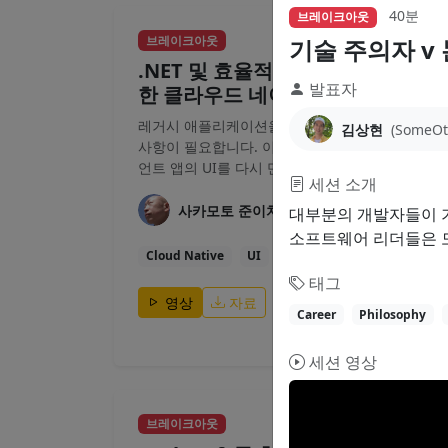
40분
브레이크아웃
40분
브레이크아웃
기술 주의자 v 
.NET 및 효율적인 UI 재구축을 통
발표자
한 클라우드 네이티브 전환
레거시 애플리케이션을 현대화하려면 많은 고려
김상현
(SomeOt
사항이 필요합니다. 이 세션에서는 최신 웹 클라이
언트 앱의 UI를 다시 만드는 데 중점을 두고...
세션 소개
사카모토 준이치
대부분의 개발자들이 기
소프트웨어 리더들은 
Cloud Native
UI
Migration
태그
영상
자료
Career
Philosophy
세션 영상
40분
브레이크아웃