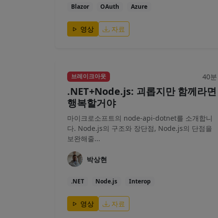
Blazor
OAuth
Azure
영상
자료
40분
브레이크아웃
.NET+Node.js: 괴롭지만 함께라면
행복할거야
마이크로소프트의 node-api-dotnet를 소개합니
다. Node.js의 구조와 장단점, Node.js의 단점을
보완해줄...
박상현
.NET
Node.js
Interop
영상
자료