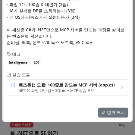
- 파일 1개, 100줄 이내인가 (3점)
Intelligence
200
- AI가 실제로 DB를 조회하는가 (3점)
영상
- 맥 OS와 리눅스에서 실행되는가 (3점)
이 세션은 C#과 .NET만으로 MCP 서버를 만드는 과정을 살펴보
는 핸즈온랩 세션입니다.
30분
브레이크아웃
준비물: 맥북, 윈도우/리눅스 노트북, VS Code
Agentic AI 시대의 SDLC 혁명
태그
역할의 전환 - 개발자는 단순 작업자에서 AI 에이전트를 관리하고 최종 승
인하는 결정권자(Human-on-the-loop)이자...
Intelligence
200
실습 모듈
김유신
핸즈온랩 모듈: 100줄로 만드는 MCP 서버 (app.cs)
Intelligence
200
.NET 10 파일 기반 앱 + SQLite + MCP 실습 코드
영상
자료
링크 복사
30분
브레이크아웃
올 .NET으로 SI 하기