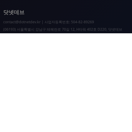
닷넷데브
contact@dotnetdev.kr
| 사업자등록번호: 504-82-89269
(06193) 서울특별시 강남구 테헤란로 70길 12, H타워 402호 D220, 닷넷데브
닷넷데브 공시
닷넷데브 후원
닷넷데브
닷넷데브 홈페이지
.NET Universe 홈페이지
이웃 커뮤니티 항성도
개선 요청 및 문제 제보
닷넷 리소스
닷넷 홈페이지
닷넷 파운데이션
Microsoft Docs