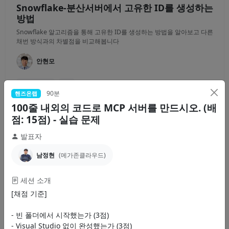
Snowflake-분산서버에서 고유한 ID를 생성하는
방법
Snowflake 알고리즘을 통해 고유한 ID를 생성하는 방법을 알아보고 다른
채번 방식과의 차별점을 비교해봅니다
안현모
Foundation
300
90분
핸즈온랩
영상
100줄 내외의 코드로 MCP 서버를 만드시오. (배
점: 15점) - 실습 문제
발표자
30분
브레이크아웃
남정현
(메가존클라우드)
Microsoft Agent Framework으로 에이전트 프
로그래밍 입문하기
세션 소개
이 세션에서는 Microsoft Agent Framework를 처음 접하는 분들을 위해
[채점 기준]
프레임워크의 개념과 구조를 쉽게 소개합니다. 에이전트...
최흥배
- 빈 폴더에서 시작했는가 (3점)
- Visual Studio 없이 완성했는가 (3점)