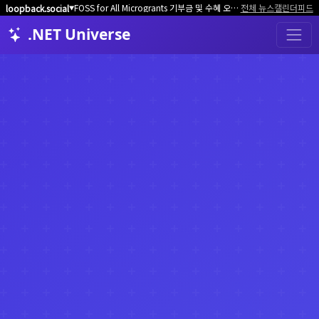
FOSS for All Microgrants 기부금 및 수혜 오픈소스 프로젝트/커뮤니티 모집
전체 뉴스
캘린더
피드
loopback.social
▼
.NET Universe