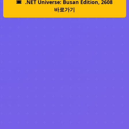
.NET Universe: Busan Edition, 2608
바로가기