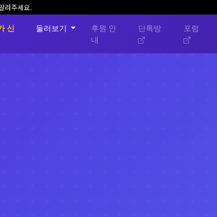
 알려주세요.
가 신
둘러보기
후원 안
단톡방
포럼
내