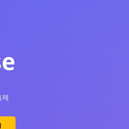
se
축제
기