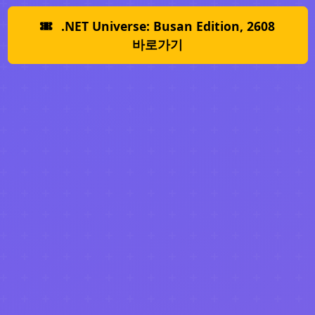
.NET Universe: Busan Edition, 2608
바로가기