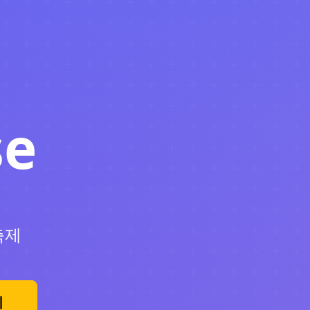
se
축제
기