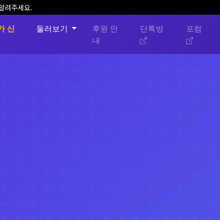
픈소스 프로젝트/커뮤니티 모집
가 신
둘러보기
후원 안
단톡방
포럼
내