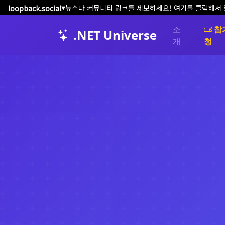
FOSS for All Microgrants 기부금 및 수혜 오
loopback.social
▼
소
참
.NET Universe
개
청