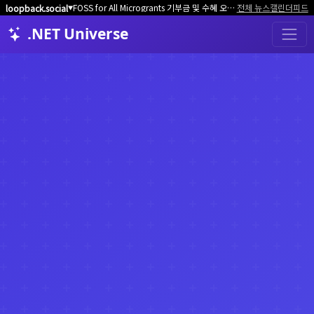
FOSS for All Microgrants 기부금 및 수혜 오픈소스 프로젝트/커뮤니티 모집
전체 뉴스
캘린더
피드
loopback.social
▼
.NET Universe