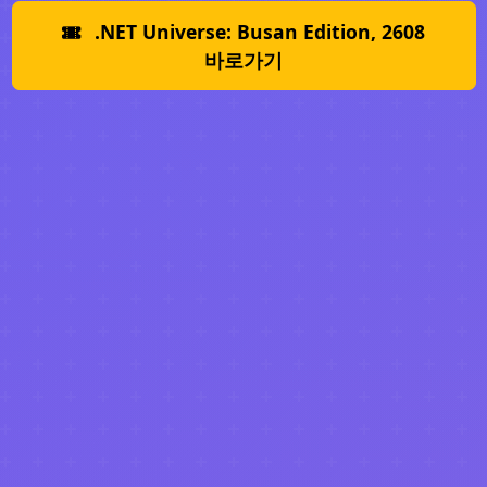
.NET Universe: Busan Edition, 2608
바로가기