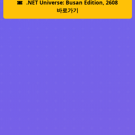
.NET Universe: Busan Edition, 2608
바로가기