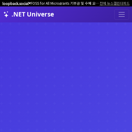
FOSS for All Microgrants 기부금 및 수혜 오픈소스 프로젝트/커뮤니티 모집
전체 뉴스
캘린더
피드
loopback.social
▼
.NET Universe