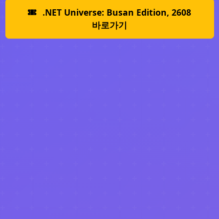
.NET Universe: Busan Edition, 2608
바로가기