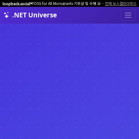
FOSS for All Microgrants 기부금 및 수혜 오픈소스 프로젝트/커뮤니티 모집
전체 뉴스
캘린더
피드
loopback.social
▼
.NET Universe