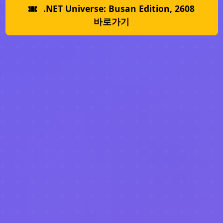
.NET Universe: Busan Edition, 2608
바로가기