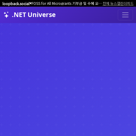
FOSS for All Microgrants 기부금 및 수혜 오픈소스 프로젝트/커뮤니티 모집
전체 뉴스
캘린더
피드
loopback.social
▼
.NET Universe