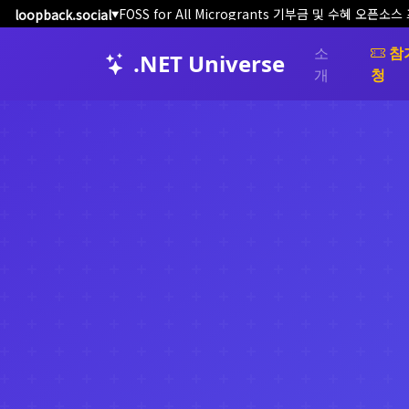
FOSS for All Microgrants 기부금 및 수혜 오
loopback.social
▼
소
참
.NET Universe
개
청