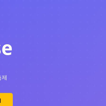
se
축제
기