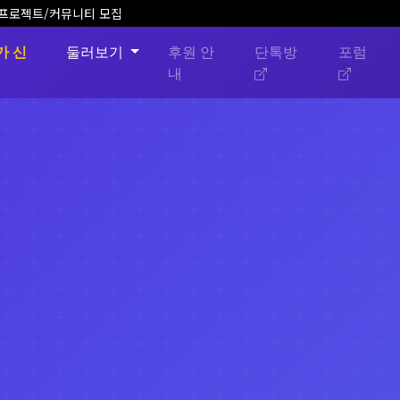
픈소스 프로젝트/커뮤니티 모집
가 신
둘러보기
후원 안
단톡방
포럼
내