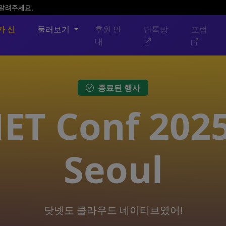
 알려주세요.
가 신
둘러보기
후원 안
단톡방
포럼
내
종료된 행사
NET Conf 2025
Seoul
닷넷도 클라우드 네이티브였어!