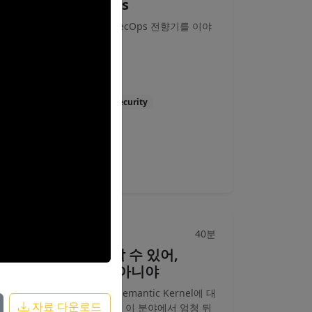
DotNetDevSecOps
9년차 .NET 개발자의 DevSecOps 전향기를 이야
기해보려고 합니다.
이상준
DevSecOps
Career
Security
영상
자료
40분
브레이크아웃
C#도 AI랑 이야기할 수 있어,
Python만 되는 거 아니야
AI를 오케스트레이션 하는 Semantic Kernel에 대
자료 다운로드
한 이야기를 해봅니다. C#은 이 분야에서 엄청 뒤