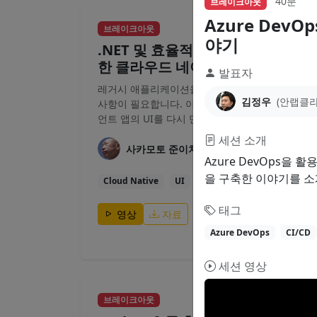
40분
브레이크아웃
Azure Dev
40분
브레이크아웃
야기
.NET 및 효율적인 UI 재구축을 통
한 클라우드 네이티브 전환
발표자
레거시 애플리케이션을 현대화하려면 많은 고려
김정우
(안랩클
사항이 필요합니다. 이 세션에서는 최신 웹 클라이
언트 앱의 UI를 다시 만드는 데 중점을 두고...
세션 소개
사카모토 준이치
Azure DevOps을 
을 구축한 이야기를 소
Cloud Native
UI
Migration
태그
영상
자료
Azure DevOps
CI/CD
세션 영상
40분
브레이크아웃