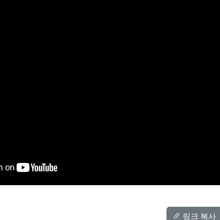
.NET MAUI 앱 개발 실전 가이드
.NET MAUI로 앱을 개발하려 마음먹었지만 막상
자료를 찾으려면 정보가 부족해 막막하셨나요? 인
증, 권한 설정, 푸시 알림, 배포 같은...
조장원
.NET MAUI
Mobile
Guide
영상
자료
40분
브레이크아웃
GPU를 이용한 공간보간 Heat
map 구현 사례 소개
SharpDX, ComputeSharp, ILGPU 등의 라이브러
링크 복사
리를 이용하여 IDW 보간법을 GPU에서 수행하고,