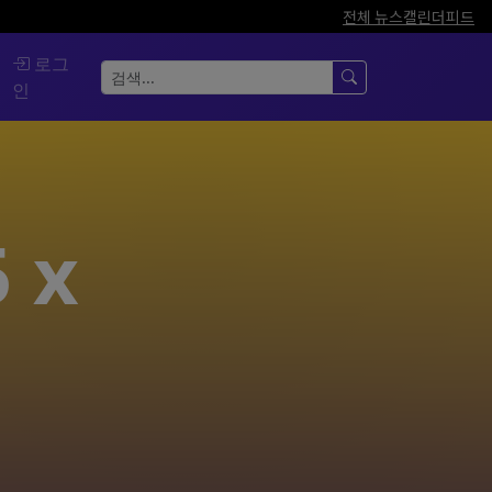
전체 뉴스
캘린더
피드
로그
인
 x