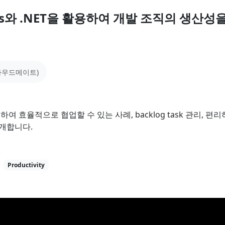
Ops와 .NET을 활용하여 개발 조직의 생산성
40분
브레이크아웃
AI-Powered Application 개발을
위한 최적 데이터플랫폼, 카우치베
이스
라우드메이트)
이 세션에서는 JSON Document NoSQL 데이터플
랫폼과 카우치베이스를 소개하고, SQL 기반의 하
이브리드 서치로 AI 기반의...
활용하여 효율적으로 협업할 수 있는 사례, backlog task 관리, 편
손광락
개합니다.
Couchbase
NoSQL
AI
영상
자료
Productivity
40분
브레이크아웃