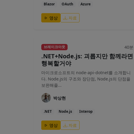
Blazor
OAuth
Azure
영상
자료
40분
브레이크아웃
.NET+Node.js: 괴롭지만 함께라면
행복할거야
마이크로소프트의 node-api-dotnet를 소개합니
다. Node.js의 구조와 장단점, Node.js의 단점을
보완해줄...
박상현
.NET
Node.js
Interop
영상
자료