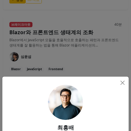
40분
브레이크아웃
Blazor와 프론트엔드 생태계의 조화
Blazor에서 JavaScript 모듈을 효율적으로 호출하는 패턴과 프론트엔드
생태계를 잘 활용하는 법을 통해 Blazor 애플리케이션의...
심윤섭
Blazor
JavaScript
Frontend
영상
자료
40분
브레이크아웃
게임 서버 개발을 위한 C# 네트워크 프로그래밍
(초보자 Ver.)
최흥배
실시간 통신을 하는 온라인 게임 서버를 개발하기를 원하는 분들을 대상