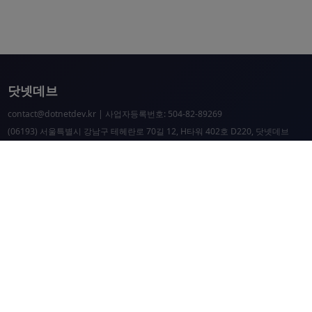
닷넷데브
contact@dotnetdev.kr
| 사업자등록번호: 504-82-89269
(06193) 서울특별시 강남구 테헤란로 70길 12, H타워 402호 D220, 닷넷데브
닷넷데브 공시
닷넷데브 후원
닷넷데브
닷넷데브 홈페이지
.NET Universe 홈페이지
이웃 커뮤니티 항성도
개선 요청 및 문제 제보
닷넷 리소스