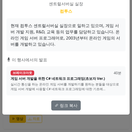
으로 게임 서버 개발에 사용할 C# 네트워크 프로그래밍에 대한 기초에...
센트럴서버실 실장
컴투스
최흥배
현재 컴투스 센트럴서버실 실장으로 일하고 있으며, 게임 서
Game Server
Network
C#
버 개발 지원, R&D, 교육 등의 업무를 담당하고 있습니다. 온
영상
자료
라인 게임 서버 프로그래머로, 2003년부터 온라인 게임의 서
버를 개발하고 있습니다.
이 행사에서의 발표
40분
브레이크아웃
.NET+Node.js: 괴롭지만 함께라면 행복할거야
40분
브레이크아웃
마이크로소프트의 node-api-dotnet를 소개합니다. Node.js의 구조와 장
게임 서버 개발을 위한 C# 네트워크 프로그래밍(초보자 Ver.)
단점, Node.js의 단점을 보완해줄...
실시간 통신을 하는 온라인 게임 서버를 개발하기를 원하는 분들을 대상으로
게임 서버 개발에 사용할 C# 네트워크 프로그래밍에 대한 기초에...
박상현
링크 복사
.NET
Node.js
Interop
영상
자료