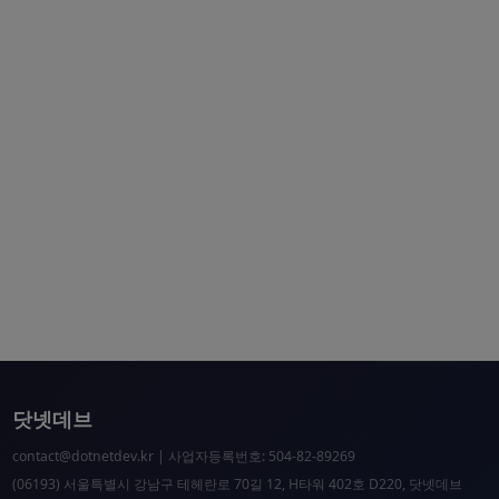
닷넷데브
contact@dotnetdev.kr
| 사업자등록번호: 504-82-89269
(06193) 서울특별시 강남구 테헤란로 70길 12, H타워 402호 D220, 닷넷데브