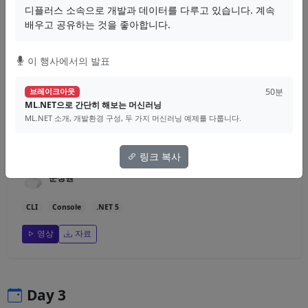
디플러스 소속으로 개발과 데이터를 다루고 있습니다. 계속
YARP
리버스 프록시
네트워크
배우고 공유하는 것을 좋아합니다.
영상
자료
이 행사에서의 발표
50분
브레이크아웃
30분
브레이크아웃
ML.NET으로 간단히 해보는 머신러닝
닷넷 5로 (다시) 만들어보는 CLI 애플리케이션
ML.NET 소개, 개발환경 구성, 두 가지 머신러닝 예제를 다룹니다.
.NET 5에 추가된 여러 기능들을 활용하여, 보다 현대적인 방법으로 CLI 애
플리케이션을 작성하는 방법을 살펴봅니다.
링크 복사
문성원
CLI
Console
.NET 5
영상
자료
Day 3