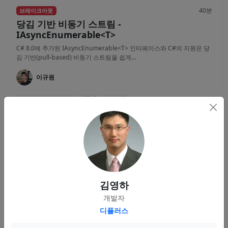
40분
브레이크아웃
당김 기반 비동기 스트림 -
IAsyncEnumerable<T>
C# 8.0에 추가된 IAsyncEnumerable<T> 인터페이스와 C#의 지원은 당
김 기반(pull-based) 비동기 스트림을 쉽게...
이규원
IAsyncEnumerable
비동기
스트림
영상
자료
30분
브레이크아웃
YARP를 이용한 리버스 프록시 서버 구축
김영하
YARP(Yet Another Reverse Proxy)는 쉽고 빠르게 프록시 서버를 구축할
개발자
수 있는 리버스 프록시 도구입니다. 기본적인...
디플러스
김홍민