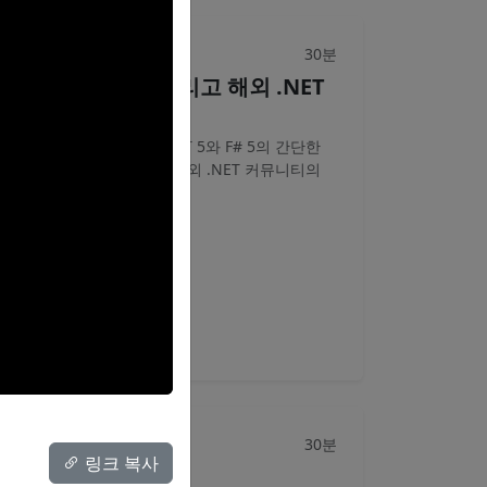
30분
브레이크아웃
.NET 5 와 F# 5, 그리고 해외 .NET
커뮤니티
10월 정식 출시 예정인 .NET 5와 F# 5의 간단한
특징에 대해서 살펴보고, 해외 .NET 커뮤니티의
재미난 소식을 전합니다.
Hayden
.NET 5
F# 5
커뮤니티
영상
30분
패널 토론
링크 복사
패널 토크