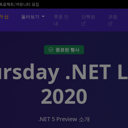
픈소스 프로젝트/커뮤니티 모집
가 신
둘러보기
후원 안
단톡방
포럼
내
종료된 행사
rsday .NET L
2020
.NET 5 Preview 소개