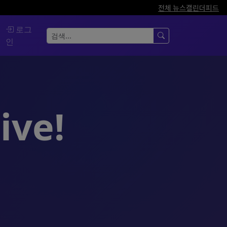
전체 뉴스
캘린더
피드
로그
인
ive!