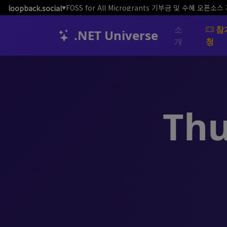
FOSS for All Microgrants 기부금 및 수혜 오
loopback.social
▼
소
참
.NET Universe
개
청
Thu