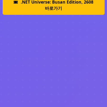
.NET Universe: Busan Edition, 2608
바로가기