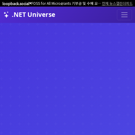
FOSS for All Microgrants 기부금 및 수혜 오픈소스 프로젝트/커뮤니티 모집
전체 뉴스
캘린더
피드
loopback.social
▼
.NET Universe