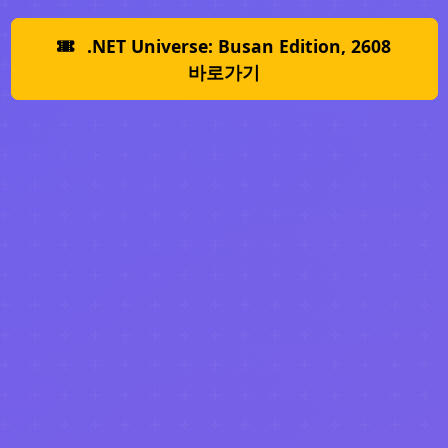
.NET Universe: Busan Edition, 2608
바로가기