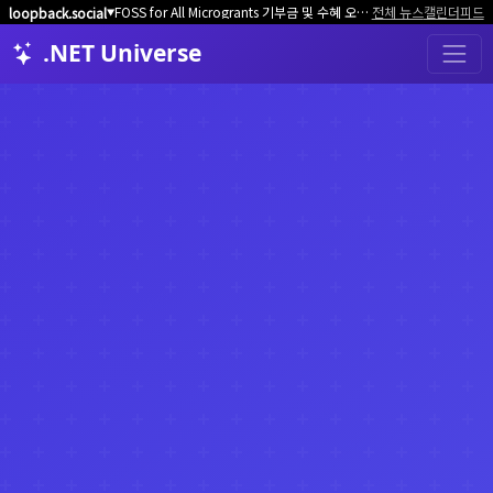
FOSS for All Microgrants 기부금 및 수혜 오픈소스 프로젝트/커뮤니티 모집
전체 뉴스
캘린더
피드
loopback.social
▼
.NET Universe