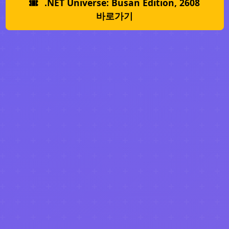
.NET Universe: Busan Edition, 2608
바로가기