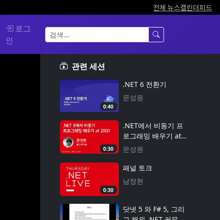
전체 뉴스
캘린더
피드
로그
인
관련 세션
.NET 6 전환기
문성원
0:40
.NET에서 비동기 프
로그래밍 배우기 at
20Q1
문성원
0:30
패널 토크
남정현
0:30
닷넷 5 와 F# 5, 그리
고 해외 .NET 커뮤니