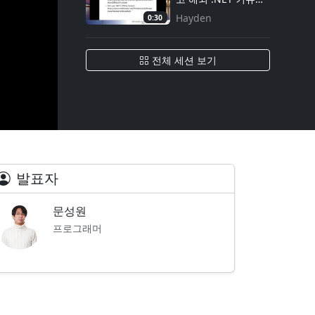
티
Hayden
0:30
전체 세션 보기
발표자
문성원
프로그래머