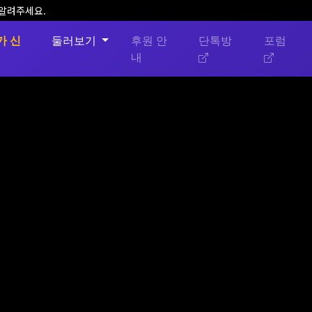
 알려주세요.
가 신
둘러보기
후원 안
단톡방
포럼
내