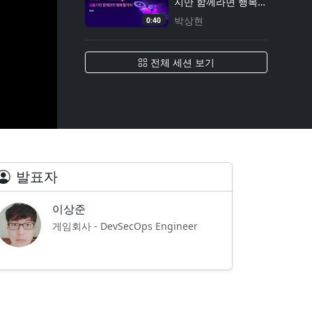
지만 함께라면 행복할
거야
박상현
0:40
전체 세션 보기
발표자
이상준
게임회사 - DevSecOps Engineer