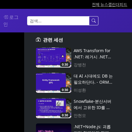
전체 뉴스
캘린더
피드
로그
인
관련 세션
AWS Transform for
.NET: 레거시 .NET
Framework에서 크로
강병천
0:30
스 플랫폼 .NET으로
현대화
대 AI 시대에도 DB 는
필요하단다. - ORM
대전(EF vs Dapper)
이성환
0:30
Snowflake-분산서버
에서 고유한 ID를 생
성하는 방법
안현모
0:30
.NET+Node.js: 괴롭