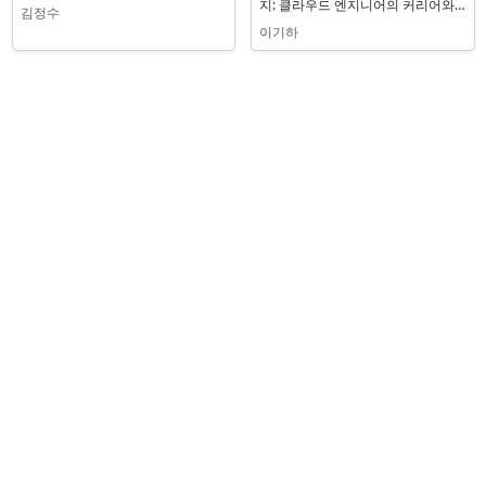
지: 클라우드 엔지니어의 커리어와
김정수
DevOps
이기하