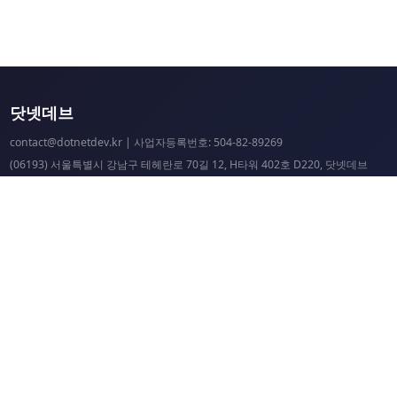
닷넷데브
contact@dotnetdev.kr
| 사업자등록번호: 504-82-89269
(06193) 서울특별시 강남구 테헤란로 70길 12, H타워 402호 D220, 닷넷데브
닷넷데브 공시
닷넷데브 후원
닷넷데브
닷넷데브 홈페이지
.NET Universe 홈페이지
이웃 커뮤니티 항성도
개선 요청 및 문제 제보
닷넷 리소스