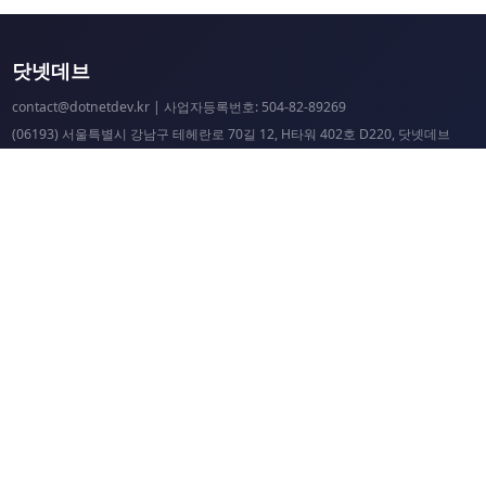
닷넷데브
contact@dotnetdev.kr
| 사업자등록번호: 504-82-89269
(06193) 서울특별시 강남구 테헤란로 70길 12, H타워 402호 D220, 닷넷데브
닷넷데브 공시
닷넷데브 후원
닷넷데브
닷넷데브 홈페이지
.NET Universe 홈페이지
이웃 커뮤니티 항성도
개선 요청 및 문제 제보
닷넷 리소스
닷넷 홈페이지
닷넷 파운데이션