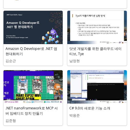
관련 세션
Amazon Q Developer로 .NET 앱
닷넷 개발자를 위한 클라우드 네이
현대화하기
티브, Tye
김순근
남정현
.NET nanoFramework로 MCP 서
C# 9.0의 새로운 기능 소개
버 임베디드 장치 만들기
박용준
김준형