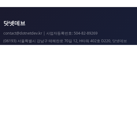
닷넷데브
contact@dotnetdev.kr
| 사업자등록번호: 504-82-89269
(06193) 서울특별시 강남구 테헤란로 70길 12, H타워 402호 D220, 닷넷데브
닷넷데브 공시
닷넷데브 후원
닷넷데브
닷넷데브 홈페이지
.NET Universe 홈페이지
이웃 커뮤니티 항성도
개선 요청 및 문제 제보
닷넷 리소스
닷넷 홈페이지
닷넷 파운데이션