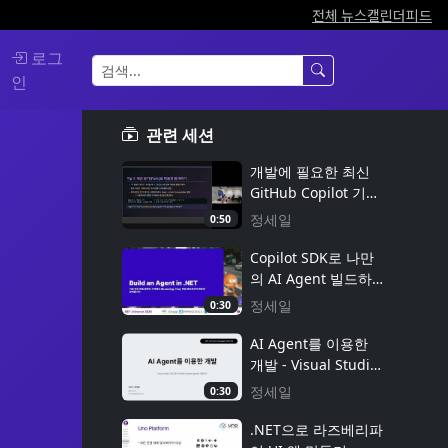
전체 뉴스
캘린더
피드
로그
인
관련 세션
개발에 필요한 최신
GitHub Copilot 기능
및 유용한 팁
정세일
0:50
Copilot SDK로 나만
의 AI Agent 빌드하
기
정세일
0:30
AI Agent를 이용한
개발 - Visual Studio
2022에서 GitHub
정세일
0:30
Copilot Agent로 개
발하기
.NET으로 라즈베리파