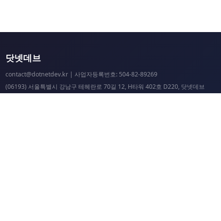
닷넷데브
contact@dotnetdev.kr
| 사업자등록번호: 504-82-89269
(06193) 서울특별시 강남구 테헤란로 70길 12, H타워 402호 D220, 닷넷데브
닷넷데브 공시
닷넷데브 후원
닷넷데브
닷넷데브 홈페이지
.NET Universe 홈페이지
이웃 커뮤니티 항성도
개선 요청 및 문제 제보
닷넷 리소스