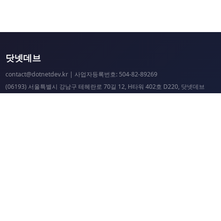
닷넷데브
contact@dotnetdev.kr
| 사업자등록번호: 504-82-89269
(06193) 서울특별시 강남구 테헤란로 70길 12, H타워 402호 D220, 닷넷데브
닷넷데브 공시
닷넷데브 후원
닷넷데브
닷넷데브 홈페이지
.NET Universe 홈페이지
이웃 커뮤니티 항성도
개선 요청 및 문제 제보
닷넷 리소스