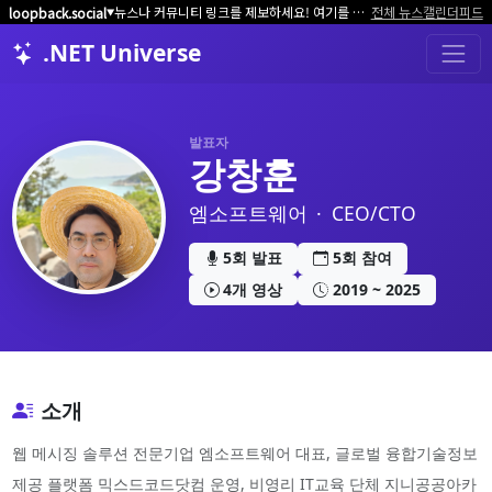
뉴스나 커뮤니티 링크를 제보하세요! 여기를 클릭해서 알려주세요.
전체 뉴스
캘린더
피드
loopback.social
▼
.NET Universe
발표자
강창훈
엠소프트웨어
·
CEO/CTO
5회 발표
5회 참여
4개 영상
2019 ~ 2025
소개
웹 메시징 솔루션 전문기업 엠소프트웨어 대표, 글로벌 융합기술정보
제공 플랫폼 믹스드코드닷컴 운영, 비영리 IT교육 단체 지니공공아카