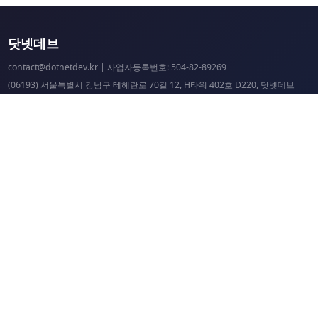
닷넷데브
contact@dotnetdev.kr
| 사업자등록번호: 504-82-89269
(06193) 서울특별시 강남구 테헤란로 70길 12, H타워 402호 D220, 닷넷데브
닷넷데브 공시
닷넷데브 후원
닷넷데브
닷넷데브 홈페이지
.NET Universe 홈페이지
이웃 커뮤니티 항성도
개선 요청 및 문제 제보
닷넷 리소스
닷넷 홈페이지
닷넷 파운데이션