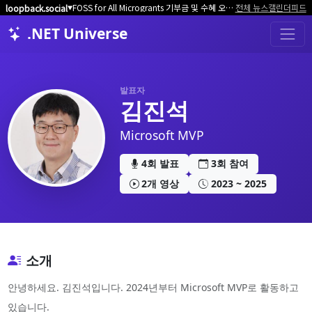
FOSS for All Microgrants 기부금 및 수혜 오픈소스 프로젝트/커뮤니티 모집
전체 뉴스
캘린더
피드
loopback.social
▼
.NET Universe
발표자
김진석
Microsoft MVP
4회 발표
3회 참여
2개 영상
2023 ~ 2025
소개
안녕하세요. 김진석입니다. 2024년부터 Microsoft MVP로 활동하고
있습니다.