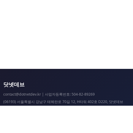
닷넷데브
contact@dotnetdev.kr
| 사업자등록번호: 504-82-89269
(06193) 서울특별시 강남구 테헤란로 70길 12, H타워 402호 D220, 닷넷데브
닷넷데브 공시
닷넷데브 후원
닷넷데브