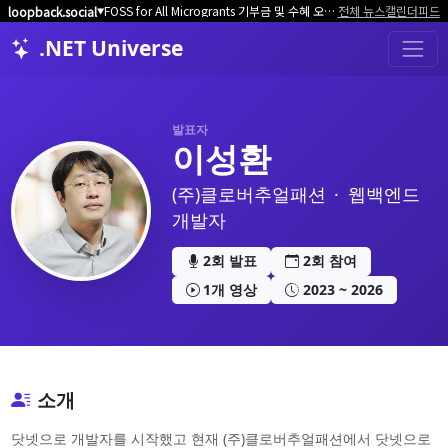
FOSS for All Microgrants 기부금 및 수혜 오픈소스 프로젝트/커뮤니티 모집
전체 뉴스
캘린더
피드
loopback.social
▼
.NET Universe
발표자
이성환
(주)클로버추얼패션
·
웹백엔드
개발자
2회 발표
2회 참여
1개 영상
2023 ~ 2026
소개
닷넷으로 개발자를 시작했고 현재 (주)클로버추얼패션에서 닷넷으로