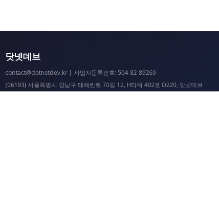
닷넷데브
contact@dotnetdev.kr
| 사업자등록번호: 504-82-89269
(06193) 서울특별시 강남구 테헤란로 70길 12, H타워 402호 D220, 닷넷데브
닷넷데브 공시
닷넷데브 후원
닷넷데브
닷넷데브 홈페이지
.NET Universe 홈페이지
이웃 커뮤니티 항성도
개선 요청 및 문제 제보
닷넷 리소스