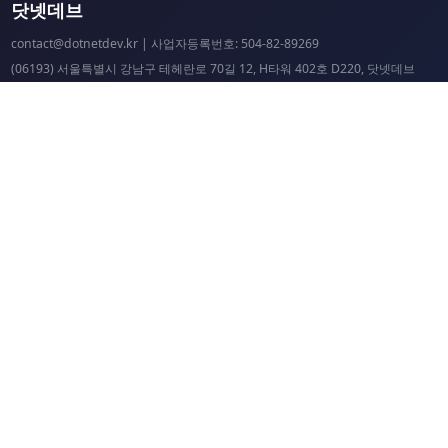
닷넷데브
contact@dotnetdev.kr
| 사업자등록번호: 504-82-89269
(06193) 서울특별시 강남구 테헤란로 70길 12, H타워 402호 D220, 닷넷데브
닷넷데브 공시
닷넷데브 후원
닷넷데브
닷넷데브 홈페이지
.NET Universe 홈페이지
이웃 커뮤니티 항성도
개선 요청 및 문제 제보
닷넷 리소스
닷넷 홈페이지
닷넷 파운데이션
Microsoft Docs