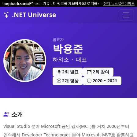
뉴스나 커뮤니티 링크를 제보하세요! 여기를 클릭해서 알려주세요.
전체 뉴스
캘린더
피드
loopback.social
▼
.NET Universe
발표자
박용준
하와소
·
대표
2회 발표
2회 참여
2개 영상
2020 ~ 2021
소개
Visual Studio 분야 Microsoft 공인 강사(MCT)를 거쳐 2006년부터
연속해서 Developer Technologies 분야 Microsoft MVP로 활동하고