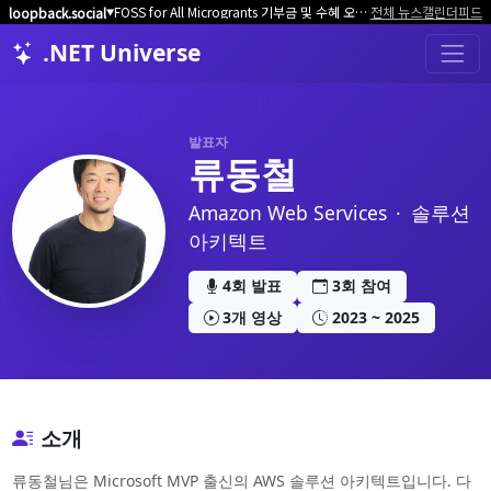
FOSS for All Microgrants 기부금 및 수혜 오픈소스 프로젝트/커뮤니티 모집
전체 뉴스
캘린더
피드
loopback.social
▼
.NET Universe
발표자
류동철
Amazon Web Services
·
솔루션
아키텍트
4회 발표
3회 참여
3개 영상
2023 ~ 2025
소개
류동철님은 Microsoft MVP 출신의 AWS 솔루션 아키텍트입니다. 다