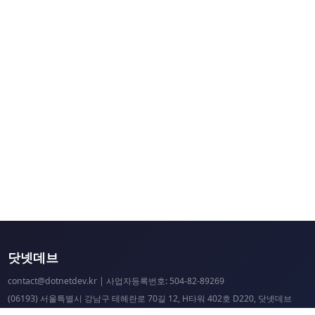
닷넷데브
contact@dotnetdev.kr
| 사업자등록번호: 504-82-89269
(06193) 서울특별시 강남구 테헤란로 70길 12, H타워 402호 D220, 닷넷데브