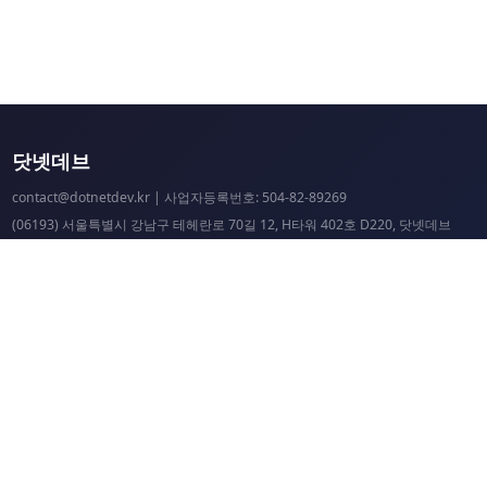
닷넷데브
contact@dotnetdev.kr
| 사업자등록번호: 504-82-89269
(06193) 서울특별시 강남구 테헤란로 70길 12, H타워 402호 D220, 닷넷데브
닷넷데브 공시
닷넷데브 후원
닷넷데브
닷넷데브 홈페이지
.NET Universe 홈페이지
이웃 커뮤니티 항성도
개선 요청 및 문제 제보