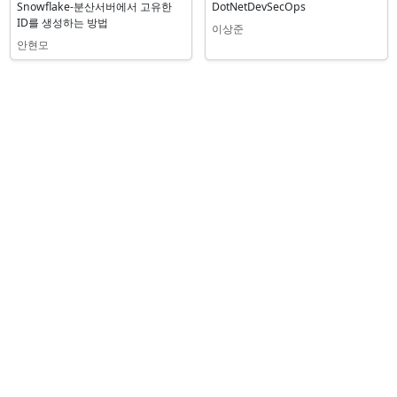
Snowflake-분산서버에서 고유한
DotNetDevSecOps
ID를 생성하는 방법
이상준
안현모