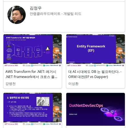
김정우
안랩클라우드메이트 - 개발팀 리드
관련 세션
AWS Transform for .NET: 레거시
대 AI 시대에도 DB 는 필요하단다. -
.NET Framework에서 크로스 플랫
ORM 대전(EF vs Dapper)
폼 .NET으로 현대화
강병천
이성환