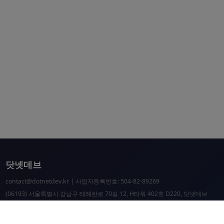
닷넷데브
contact@dotnetdev.kr
| 사업자등록번호: 504-82-89269
(06193) 서울특별시 강남구 테헤란로 70길 12, H타워 402호 D220, 닷넷데브
닷넷데브 공시
닷넷데브 후원