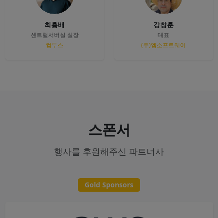
최흥배
강창훈
센트럴서버실 실장
대표
컴투스
(주)엠소프트웨어
스폰서
행사를 후원해주신 파트너사
Gold Sponsors