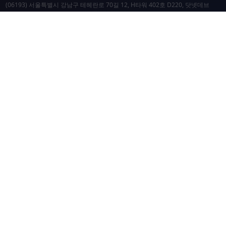
(06193) 서울특별시 강남구 테헤란로 70길 12, H타워 402호 D220, 닷넷데브
닷넷데브 공시
닷넷데브 후원
닷넷데브
닷넷데브 홈페이지
.NET Universe 홈페이지
이웃 커뮤니티 항성도
개선 요청 및 문제 제보
닷넷 리소스
닷넷 홈페이지
닷넷 파운데이션
Microsoft Docs