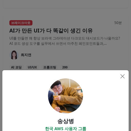
50분
브레이크아웃
AI가 만든 UI가 다 똑같이 생긴 이유
UI를 만들면 왜 항상 보라색 그라데이션 다크모드 대시보드가 나올까요?
AI 코드 생성 도구를 실무에서 쓰면서 마주친 페인포인트들과,...
최지연
AI 코딩
UI/UX
프롬프팅
200
50분
브레이크아웃
AI를 이용한 TTS, 음성합성 + LingoMotion
AI 음성 합성(TTS)이 어디까지 왔는지, 직접 듣고 확인하는 세션입니다.
먼저 TTS의 기본 원리와, 파인튜닝을 통해 원하는 목소리·말투를...
송상병
정세일
한국 AWS 사용자 그룹