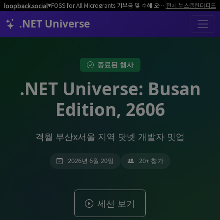
FOSS for All Microgrants 기부금 및 수혜 오픈소스 프로젝트/커뮤니티 모집
전체 뉴스
캘린더
피드
loopback.social
▼
.NET Universe
종료된 행사
.NET Universe: Busan
Edition, 2606
격월 부산x서울 지역 닷넷 개발자 밋업
2026년 6월 20일
20+ 참가
세션 보기