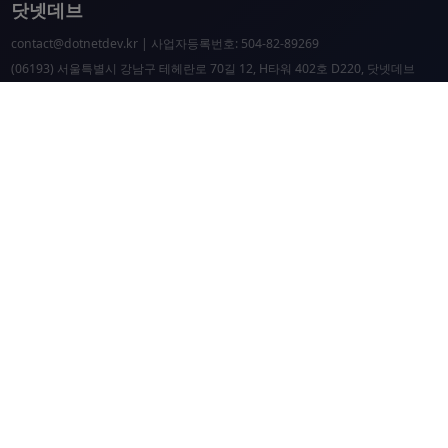
닷넷데브
contact@dotnetdev.kr
| 사업자등록번호: 504-82-89269
(06193) 서울특별시 강남구 테헤란로 70길 12, H타워 402호 D220, 닷넷데브
닷넷데브 공시
닷넷데브 후원
닷넷데브
닷넷데브 홈페이지
.NET Universe 홈페이지
이웃 커뮤니티 항성도
개선 요청 및 문제 제보
닷넷 리소스
닷넷 홈페이지
닷넷 파운데이션
Microsoft Docs