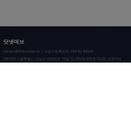
닷넷데브
contact@dotnetdev.kr
| 사업자등록번호: 504-82-89269
(06193) 서울특별시 강남구 테헤란로 70길 12, H타워 402호 D220, 닷넷데브
닷넷데브 공시
닷넷데브 후원
닷넷데브
닷넷데브 홈페이지
.NET Universe 홈페이지
이웃 커뮤니티 항성도
개선 요청 및 문제 제보
닷넷 리소스