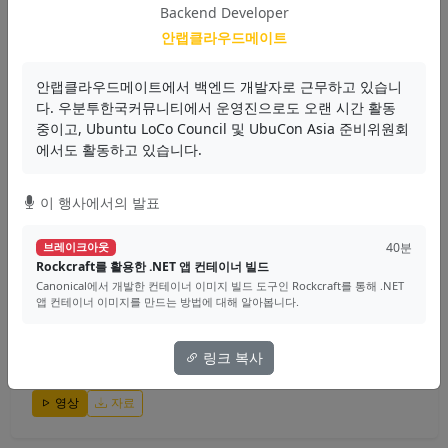
으로 게임 서버 개발에 사용할 C# 네트워크 프로그래밍에 대한 기초에...
Backend Developer
안랩클라우드메이트
최흥배
안랩클라우드메이트에서 백엔드 개발자로 근무하고 있습니
Game Server
Network
C#
다. 우분투한국커뮤니티에서 운영진으로도 오랜 시간 활동
영상
자료
중이고, Ubuntu LoCo Council 및 UbuCon Asia 준비위원회
에서도 활동하고 있습니다.
이 행사에서의 발표
40분
브레이크아웃
.NET+Node.js: 괴롭지만 함께라면 행복할거야
40분
브레이크아웃
마이크로소프트의 node-api-dotnet를 소개합니다. Node.js의 구조와 장
Rockcraft를 활용한 .NET 앱 컨테이너 빌드
단점, Node.js의 단점을 보완해줄...
Canonical에서 개발한 컨테이너 이미지 빌드 도구인 Rockcraft를 통해 .NET
앱 컨테이너 이미지를 만드는 방법에 대해 알아봅니다.
박상현
링크 복사
.NET
Node.js
Interop
영상
자료