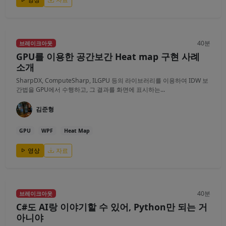
40분
브레이크아웃
GPU를 이용한 공간보간 Heat map 구현 사례
소개
SharpDX, ComputeSharp, ILGPU 등의 라이브러리를 이용하여 IDW 보
간법을 GPU에서 수행하고, 그 결과를 화면에 표시하는...
김준형
GPU
WPF
Heat Map
영상
자료
40분
브레이크아웃
C#도 AI랑 이야기할 수 있어, Python만 되는 거
아니야