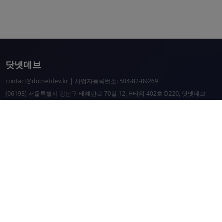
닷넷데브
contact@dotnetdev.kr
| 사업자등록번호: 504-82-89269
(06193) 서울특별시 강남구 테헤란로 70길 12, H타워 402호 D220, 닷넷데브
닷넷데브 공시
닷넷데브 후원
닷넷데브
닷넷데브 홈페이지
.NET Universe 홈페이지
이웃 커뮤니티 항성도
개선 요청 및 문제 제보
닷넷 리소스