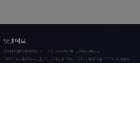
닷넷데브
contact@dotnetdev.kr
| 사업자등록번호: 504-82-89269
(06193) 서울특별시 강남구 테헤란로 70길 12, H타워 402호 D220, 닷넷데브
닷넷데브 공시
닷넷데브 후원
닷넷데브
닷넷데브 홈페이지
.NET Universe 홈페이지
이웃 커뮤니티 항성도
개선 요청 및 문제 제보
닷넷 리소스