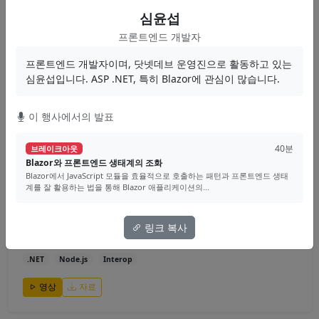
으로 게임 서버 개발에 사용할 C# 네트워크 프로그래밍에 대한 기초에...
심윤섭
최흥배
프론트엔드 개발자
Game Server
Network
C#
프론트엔드 개발자이며, 닷넷데브 운영진으로 활동하고 있는
심윤섭입니다. ASP .NET, 특히 Blazor에 관심이 많습니다.
영상
자료
이 행사에서의 발표
40분
브레이크아웃
40분
브레이크아웃
Blazor와 프론트엔드 생태계의 조화
.NET+Node.js: 괴롭지만 함께라면 행복할거야
Blazor에서 JavaScript 모듈을 효율적으로 호출하는 패턴과 프론트엔드 생태
계를 잘 활용하는 법을 통해 Blazor 애플리케이션의...
마이크로소프트의 node-api-dotnet를 소개합니다. Node.js의 구조와 장
단점, Node.js의 단점을 보완해줄...
링크 복사
박상현
.NET
Node.js
Interop
영상
자료