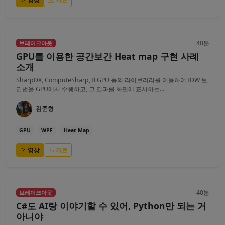
40분
브레이크아웃
GPU를 이용한 공간보간 Heat map 구현 사례
소개
SharpDX, ComputeSharp, ILGPU 등의 라이브러리를 이용하여 IDW 보
간법을 GPU에서 수행하고, 그 결과를 화면에 표시하는...
김준형
GPU
WPF
Heat Map
영상
자료
40분
브레이크아웃
C#도 AI랑 이야기할 수 있어, Python만 되는 거
아니야