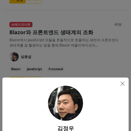
40분
브레이크아웃
Blazor와 프론트엔드 생태계의 조화
Blazor에서 JavaScript 모듈을 효율적으로 호출하는 패턴과 프론트엔드
생태계를 잘 활용하는 법을 통해 Blazor 애플리케이션의...
심윤섭
Blazor
JavaScript
Frontend
영상
자료
40분
브레이크아웃
게임 서버 개발을 위한 C# 네트워크 프로그래밍
(초보자 Ver.)
김정우
실시간 통신을 하는 온라인 게임 서버를 개발하기를 원하는 분들을 대상