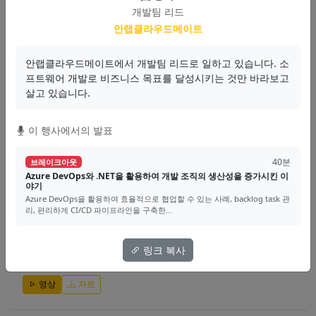
으로 게임 서버 개발에 사용할 C# 네트워크 프로그래밍에 대한 기초에...
개발팀 리드
안랩클라우드메이트
최흥배
Game Server
Network
C#
안랩클라우드메이트에서 개발팀 리드로 일하고 있습니다. 소
프트웨어 개발로 비즈니스 목표를 달성시키는 것만 바라보고
영상
자료
살고 있습니다.
이 행사에서의 발표
40분
브레이크아웃
40분
브레이크아웃
.NET+Node.js: 괴롭지만 함께라면 행복할거야
Azure DevOps와 .NET을 활용하여 개발 조직의 생산성을 증가시킨 이
야기
마이크로소프트의 node-api-dotnet를 소개합니다. Node.js의 구조와 장
단점, Node.js의 단점을 보완해줄...
Azure DevOps을 활용하여 효율적으로 협업할 수 있는 사례, backlog task 관
리, 편리하게 CI/CD 파이프라인을 구축한...
박상현
링크 복사
.NET
Node.js
Interop
영상
자료