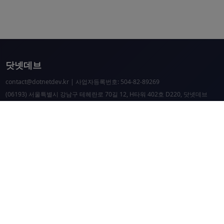
닷넷데브
contact@dotnetdev.kr
| 사업자등록번호: 504-82-89269
(06193) 서울특별시 강남구 테헤란로 70길 12, H타워 402호 D220, 닷넷데브
닷넷데브 공시
닷넷데브 후원
닷넷데브
닷넷데브 홈페이지
.NET Universe 홈페이지
이웃 커뮤니티 항성도
개선 요청 및 문제 제보
닷넷 리소스