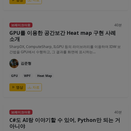
40분
브레이크아웃
GPU를 이용한 공간보간 Heat map 구현 사례
소개
SharpDX, ComputeSharp, ILGPU 등의 라이브러리를 이용하여 IDW 보
간법을 GPU에서 수행하고, 그 결과를 화면에 표시하는...
김준형
GPU
WPF
Heat Map
영상
자료
40분
브레이크아웃
C#도 AI랑 이야기할 수 있어, Python만 되는 거
아니야