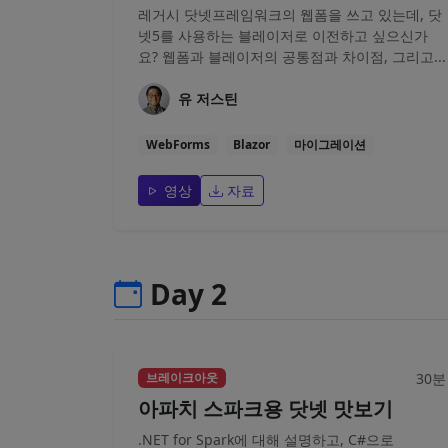
레거시 닷넷프레임워크의 웹폼을 쓰고 있는데, 닷
넷5를 사용하는 블레이저로 이전하고 싶으신가
요? 웹폼과 블레이저의 공통점과 차이점, 그리고...
유 저스틴
WebForms
Blazor
마이그레이션
영상
자료
Day 2
30분
브레이크아웃
아파치 스파크용 닷넷 맛보기
.NET for Spark에 대해 설명하고, C#으로