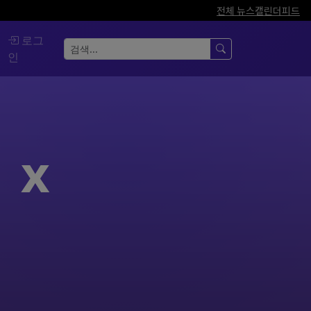
전체 뉴스
캘린더
피드
로그
인
 x