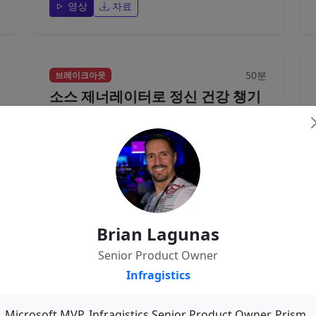
영상
자료
50분
브레이크아웃
소스 제너레이터로 정신 건강 챙기
기
언제부턴가 각광을 받기 시작한 자동화 프로세스.
자동화 테스트, 자동화 빌드, 자동화 배포... 이제
코드도 자동화 작성 시기가 오는걸까요?...
김상현
Source Generator
C#
코드 생성
Brian Lagunas
Senior Product Owner
영상
자료
Infragistics
Microsoft MVP, Infragistics Senior Product Owner. Prism