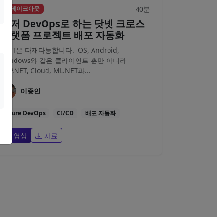
40분
브레이크아웃
애저 DevOps로 하는 닷넷 크로스
플랫폼 프로젝트 배포 자동화
.NET은 다재다능합니다. iOS, Android,
Windows와 같은 클라이언트 뿐만 아니라
ASP.NET, Cloud, ML.NET과...
이종인
Azure DevOps
CI/CD
배포 자동화
영상
자료