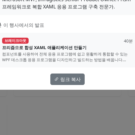
60분
브레이크아웃
프레임워크로 복합 XAML 응용 프로그램 구축 전문가.
닷넷으로 하는 크로스 플랫폼 앱 개
발의 현재와 미래
이 행사에서의 발표
.NET은 iOS 앱부터 ML.NET에 이르기까지 모든
곳에 갈 수 있습니다. 이 세션에서는 .NET 5가 나
40분
브레이크아웃
온 이 시점에서 Xamarin,...
프리즘으로 합성 XAML 애플리케이션 만들기
컴포넌트를 사용하여 전체 응용 프로그램에 쉽고 원활하게 통합할 수 있는
이종인
WPF 데스크톱 응용 프로그램을 디자인하고 빌드하는 방법을 배웁니다....
Xamarin
MAUI
Uno
크로스플랫폼
링크 복사
영상
자료