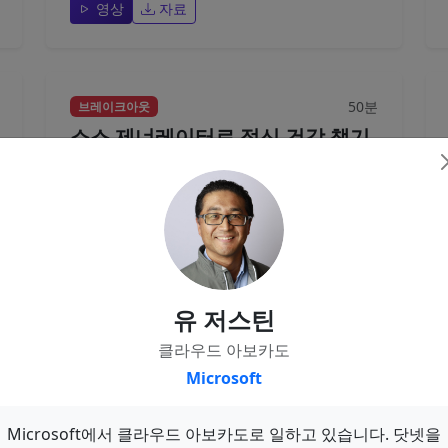
영상
자료
50분
브레이크아웃
소스 제너레이터로 정신 건강 챙기
기
언제부턴가 각광을 받기 시작한 자동화 프로세스.
자동화 테스트, 자동화 빌드, 자동화 배포... 이제
코드도 자동화 작성 시기가 오는걸까요?...
김상현
유 저스틴
Source Generator
C#
코드 생성
클라우드 아보카도
영상
자료
Microsoft
Microsoft에서 클라우드 아보카도로 일하고 있습니다. 닷넷을