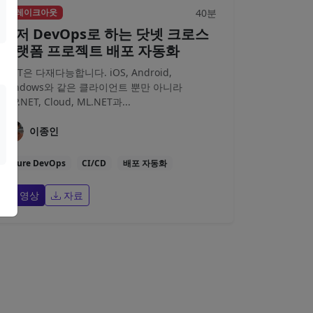
40분
브레이크아웃
애저 DevOps로 하는 닷넷 크로스
플랫폼 프로젝트 배포 자동화
.NET은 다재다능합니다. iOS, Android,
Windows와 같은 클라이언트 뿐만 아니라
ASP.NET, Cloud, ML.NET과...
이종인
Azure DevOps
CI/CD
배포 자동화
영상
자료