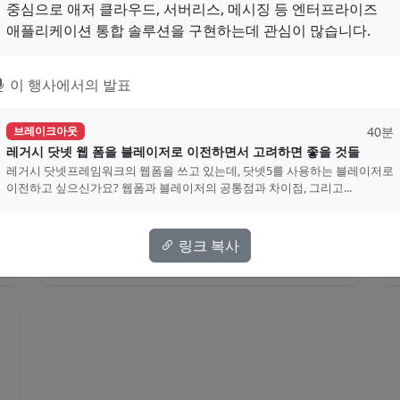
중심으로 애저 클라우드, 서버리스, 메시징 등 엔터프라이즈
60분
브레이크아웃
애플리케이션 통합 솔루션을 구현하는데 관심이 많습니다.
닷넷으로 하는 크로스 플랫폼 앱 개
발의 현재와 미래
이 행사에서의 발표
.NET은 iOS 앱부터 ML.NET에 이르기까지 모든
곳에 갈 수 있습니다. 이 세션에서는 .NET 5가 나
온 이 시점에서 Xamarin,...
40분
브레이크아웃
레거시 닷넷 웹 폼을 블레이저로 이전하면서 고려하면 좋을 것들
이종인
레거시 닷넷프레임워크의 웹폼을 쓰고 있는데, 닷넷5를 사용하는 블레이저로
이전하고 싶으신가요? 웹폼과 블레이저의 공통점과 차이점, 그리고...
Xamarin
MAUI
Uno
크로스플랫폼
링크 복사
영상
자료