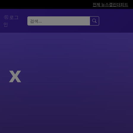
전체 뉴스
캘린더
피드
로그
인
 x