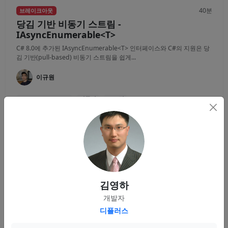
40분
브레이크아웃
당김 기반 비동기 스트림 -
IAsyncEnumerable<T>
C# 8.0에 추가된 IAsyncEnumerable<T> 인터페이스와 C#의 지원은 당
김 기반(pull-based) 비동기 스트림을 쉽게...
이규원
IAsyncEnumerable
비동기
스트림
영상
자료
30분
브레이크아웃
YARP를 이용한 리버스 프록시 서버 구축
김영하
YARP(Yet Another Reverse Proxy)는 쉽고 빠르게 프록시 서버를 구축할
개발자
수 있는 리버스 프록시 도구입니다. 기본적인...
디플러스
김홍민