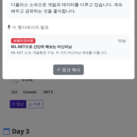
디플러스 소속으로 개발과 데이터를 다루고 있습니다. 계속
YARP
리버스 프록시
네트워크
배우고 공유하는 것을 좋아합니다.
영상
자료
이 행사에서의 발표
50분
브레이크아웃
30분
브레이크아웃
ML.NET으로 간단히 해보는 머신러닝
닷넷 5로 (다시) 만들어보는 CLI 애플리케이션
ML.NET 소개, 개발환경 구성, 두 가지 머신러닝 예제를 다룹니다.
.NET 5에 추가된 여러 기능들을 활용하여, 보다 현대적인 방법으로 CLI 애
플리케이션을 작성하는 방법을 살펴봅니다.
링크 복사
문성원
CLI
Console
.NET 5
영상
자료
Day 3