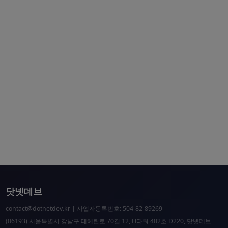
닷넷데브
contact@dotnetdev.kr
| 사업자등록번호: 504-82-89269
(06193) 서울특별시 강남구 테헤란로 70길 12, H타워 402호 D220, 닷넷데브