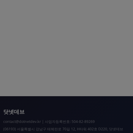
닷넷데브
contact@dotnetdev.kr
| 사업자등록번호: 504-82-89269
(06193) 서울특별시 강남구 테헤란로 70길 12, H타워 402호 D220, 닷넷데브