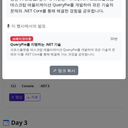
데스크탑 애플리케이션 QueryPie를 개발하며 겪은 기술적
YARP
리버스 프록시
네트워크
문제와 .NET Core를 통해 해결한 경험을 공유합니다.
영상
자료
이 행사에서의 발표
30분
브레이크아웃
30분
브레이크아웃
QueryPie를 지탱하는 .NET 기술
닷넷 5로 (다시) 만들어보는 CLI 애플리케이션
크로스플랫폼 데스크탑 애플리케이션 QueryPie를 개발하며 겪은 기술적 문
제와 이를 .NET Core를 통해 해결해 가는 과정을 공유합니다.
.NET 5에 추가된 여러 기능들을 활용하여, 보다 현대적인 방법으로 CLI 애
플리케이션을 작성하는 방법을 살펴봅니다.
링크 복사
문성원
CLI
Console
.NET 5
영상
자료
Day 3