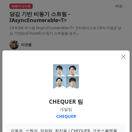
40분
브레이크아웃
당김 기반 비동기 스트림 -
IAsyncEnumerable<T>
C# 8.0에 추가된 IAsyncEnumerable<T> 인터페이스와 C#의 지원은 당
김 기반(pull-based) 비동기 스트림을 쉽게...
이규원
IAsyncEnumerable
비동기
스트림
영상
자료
30분
브레이크아웃
CHEQUER 팀
YARP를 이용한 리버스 프록시 서버 구축
개발팀
YARP(Yet Another Reverse Proxy)는 쉽고 빠르게 프록시 서버를 구축할
수 있는 리버스 프록시 도구입니다. 기본적인...
CHEQUER
김홍민
김동우, 소현섭, 장유탁, 최진용 / CHEQUER. 크로스플랫폼